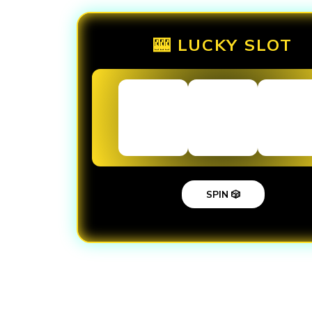
🎰 LUCKY SLOT
SPIN 🎲